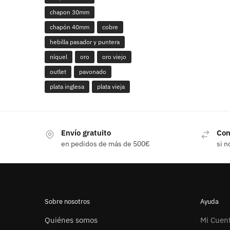
chapon 30mm
chapón 40mm
cobre
hebilla pasador y puntera
níquel
oro
oro viejo
outlet
pavonado
plata inglesa
plata vieja
Envío gratuito
Con
en pedidos de más de 500€
si n
Sobre nosotros
Ayuda
Quiénes somos
Mi Cuen