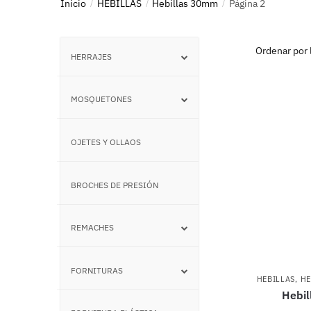
Inicio
HEBILLAS
Hebillas 30mm
Página 2
/
/
/
HERRAJES
–
MOSQUETONES
–
OJETES Y OLLAOS
–
BROCHES DE PRESIÓN
–
REMACHES
–
FORNITURAS
–
HEBILLAS
,
HE
Hebil