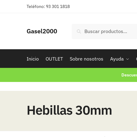
Skip
Skip
Teléfono: 93 301 1818
to
to
navigation
content
Buscar
Buscar
Gasel2000
por:
Inicio
OUTLET
Sobre nosotros
Ayuda
Descuen
Hebillas 30mm