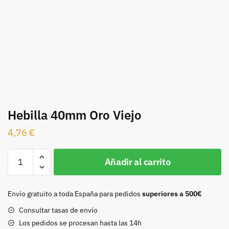
Hebilla 40mm Oro Viejo
4,76
€
Hebilla
Añadir al carrito
40mm
Oro
Viejo
Envío gratuito a toda España para pedidos
superiores a 500€
cantidad
Consultar tasas de envío
Los pedidos se procesan hasta las 14h