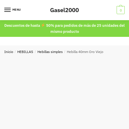
Skip
Skip
Gasel2000
to
to
MENU
0
navigation
content
Descuentos de hasta
50% para pedidos de más de 25 unidades del
mismo producto
Inicio
/
HEBILLAS
/
Hebillas simples
/
Hebilla 40mm Oro Viejo