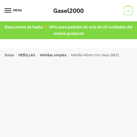
Skip
Skip
Gasel2000
to
to
MENU
0
navigation
content
Descuentos de hasta
50% para pedidos de más de 25 unidades del
mismo producto
Inicio
/
HEBILLAS
/
Hebillas simples
/
Hebilla 40mm Oro Viejo 8831