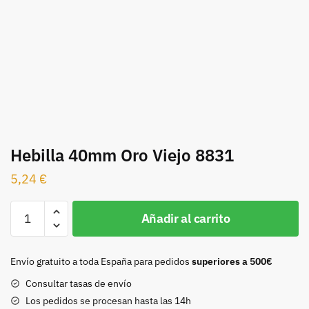
Hebilla 40mm Oro Viejo 8831
5,24
€
Hebilla
Añadir al carrito
40mm
Oro
Viejo
Envío gratuito a toda España para pedidos
superiores a 500€
8831
Consultar tasas de envío
cantidad
Los pedidos se procesan hasta las 14h