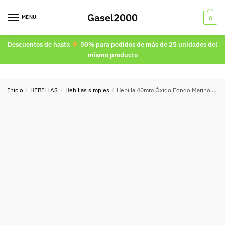
Skip
Skip
Gasel2000
to
to
MENU
0
navigation
content
Descuentos de hasta
50% para pedidos de más de 25 unidades del
mismo producto
Inicio
/
HEBILLAS
/
Hebillas simples
/
Hebilla 40mm Óxido Fondo Marino 8690