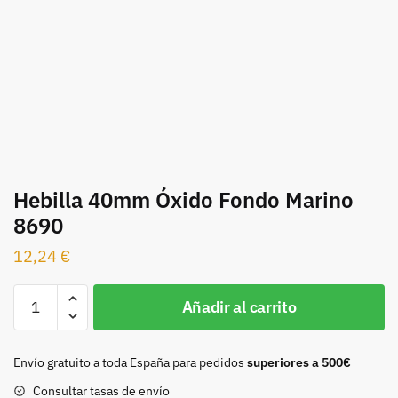
Hebilla 40mm Óxido Fondo Marino
8690
12,24
€
Hebilla
Añadir al carrito
40mm
Óxido
Fondo
Envío gratuito a toda España para pedidos
superiores a 500€
Marino
Consultar tasas de envío