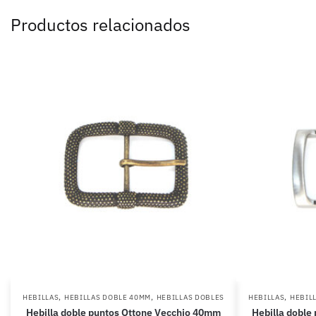
Productos relacionados
,
,
,
HEBILLAS
HEBILLAS DOBLE 40MM
HEBILLAS DOBLES
HEBILLAS
HEBIL
Hebilla doble puntos Ottone Vecchio 40mm
Hebilla doble