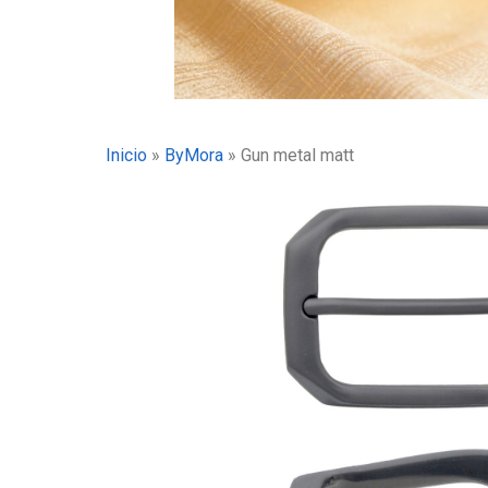
Inicio
»
ByMora
»
Gun metal matt