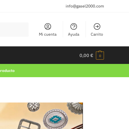
info@gasel2000.com
Mi cuenta
Ayuda
Carrito
0,00
€
0
producto