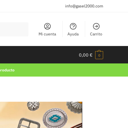
info@gasel2000.com
Mi cuenta
Ayuda
Carrito
0,00
€
0
producto