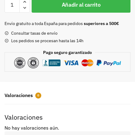
Hebilla
Añadir al carrito
35mm
pavonado
cantidad
Envío gratuito a toda España para pedidos
superiores a 500€
Consultar tasas de envío
Los pedidos se procesan hasta las 14h
Pago seguro garantizado
Valoraciones
0
Valoraciones
No hay valoraciones aún.