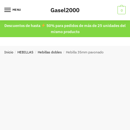
Skip
Skip
Gasel2000
to
to
MENU
0
navigation
content
Descuentos de hasta
50% para pedidos de más de 25 unidades del
mismo producto
Inicio
/
HEBILLAS
/
Hebillas dobles
/
Hebilla 35mm pavonado