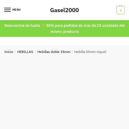
Skip
Skip
Gasel2000
to
to
MENU
0
navigation
content
Descuentos de hasta
50% para pedidos de más de 25 unidades del
mismo producto
Inicio
/
HEBILLAS
/
Hebillas doble 35mm
/
Hebilla 35mm niquel