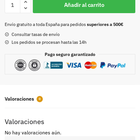
Hebilla
Añadir al carrito
35mm
niquel
cantidad
Envío gratuito a toda España para pedidos
superiores a 500€
Consultar tasas de envío
Los pedidos se procesan hasta las 14h
Pago seguro garantizado
Valoraciones
0
Valoraciones
No hay valoraciones aún.