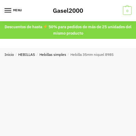
Skip
Skip
Gasel2000
to
to
MENU
0
navigation
content
Descuentos de hasta
50% para pedidos de más de 25 unidades del
mismo producto
Inicio
/
HEBILLAS
/
Hebillas simples
/
Hebilla 35mm niquel 8985