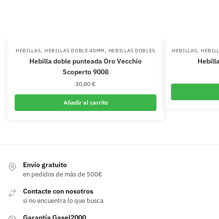
,
,
,
HEBILLAS
HEBILLAS DOBLE 40MM
HEBILLAS DOBLES
HEBILLAS
HEBIL
Hebilla doble punteada Oro Vecchio
Hebill
Scoperto 9008
30,80
€
Añadir al carrito
Envío gratuito
en pedidos de más de 500€
Contacte con nosotros
si no encuentra lo que busca
Garantía Gasel2000