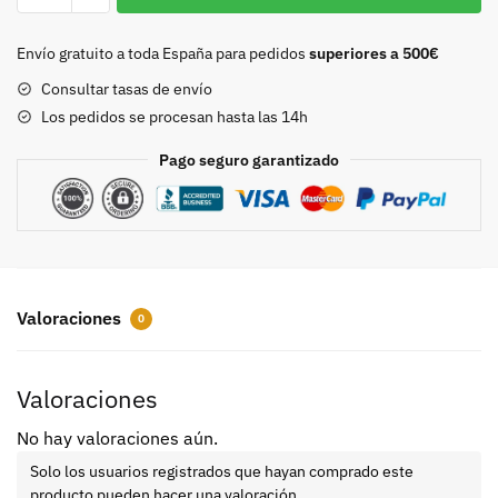
niquel
8985
Envío gratuito a toda España para pedidos
superiores a 500€
cantidad
Consultar tasas de envío
Los pedidos se procesan hasta las 14h
Pago seguro garantizado
Valoraciones
0
Valoraciones
No hay valoraciones aún.
Solo los usuarios registrados que hayan comprado este
producto pueden hacer una valoración.