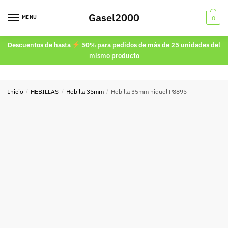
Skip
Skip
Gasel2000
to
to
MENU
0
navigation
content
Descuentos de hasta
50% para pedidos de más de 25 unidades del
mismo producto
Inicio
/
HEBILLAS
/
Hebilla 35mm
/
Hebilla 35mm niquel P8895