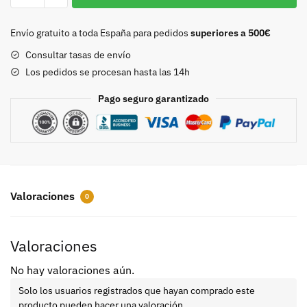
niquel
P8895
Envío gratuito a toda España para pedidos
superiores a 500€
cantidad
Consultar tasas de envío
Los pedidos se procesan hasta las 14h
Pago seguro garantizado
Valoraciones
0
Valoraciones
No hay valoraciones aún.
Solo los usuarios registrados que hayan comprado este
producto pueden hacer una valoración.