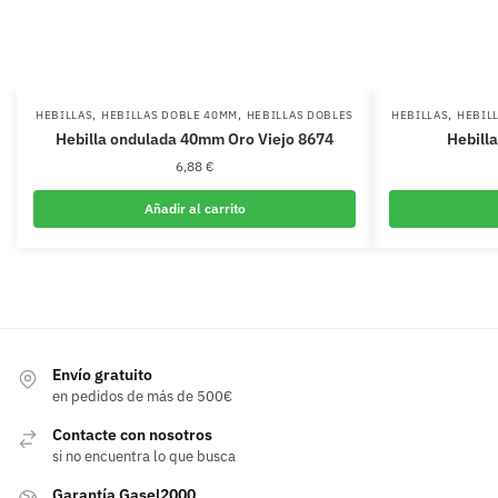
,
,
,
HEBILLAS
HEBILLAS DOBLE 40MM
HEBILLAS DOBLES
HEBILLAS
HEBIL
Hebilla ondulada 40mm Oro Viejo 8674
Hebill
6,88
€
Añadir al carrito
Envío gratuito
en pedidos de más de 500€
Contacte con nosotros
si no encuentra lo que busca
Garantía Gasel2000