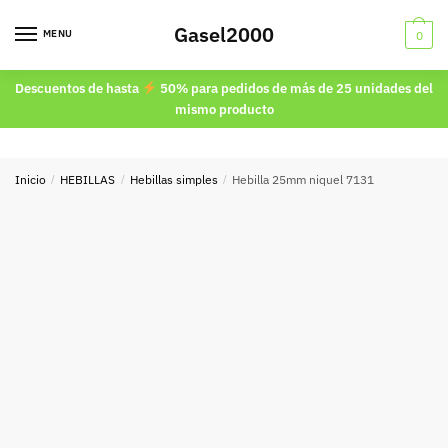
Skip
Skip
Gasel2000
to
to
MENU
0
navigation
content
Descuentos de hasta
50% para pedidos de más de 25 unidades del
mismo producto
Inicio
/
HEBILLAS
/
Hebillas simples
/
Hebilla 25mm niquel 7131