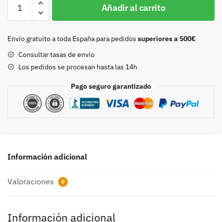
Hebilla
Añadir al carrito
25mm
niquel
7131
Envío gratuito a toda España para pedidos
superiores a 500€
cantidad
Consultar tasas de envío
Los pedidos se procesan hasta las 14h
Pago seguro garantizado
Información adicional
Valoraciones
0
Información adicional