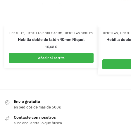
,
,
,
HEBILLAS
HEBILLAS DOBLE 40MM
HEBILLAS DOBLES
HEBILLAS
HEBIL
Hebilla doble de latón 40mm Niquel
Hebilla dobl
10,68
€
Añadir al carrito
Envío gratuito
en pedidos de más de 500€
Contacte con nosotros
si no encuentra lo que busca