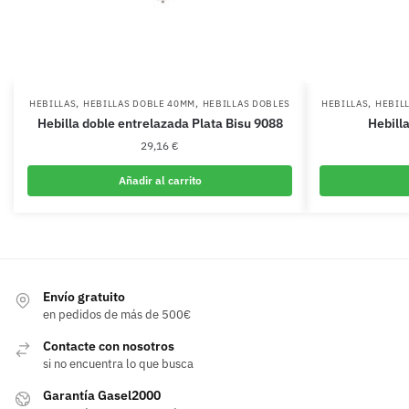
,
,
,
HEBILLAS
HEBILLAS DOBLE 40MM
HEBILLAS DOBLES
HEBILLAS
HEBIL
Hebilla doble entrelazada Plata Bisu 9088
Hebill
29,16
€
Añadir al carrito
Envío gratuito
en pedidos de más de 500€
Contacte con nosotros
si no encuentra lo que busca
Garantía Gasel2000