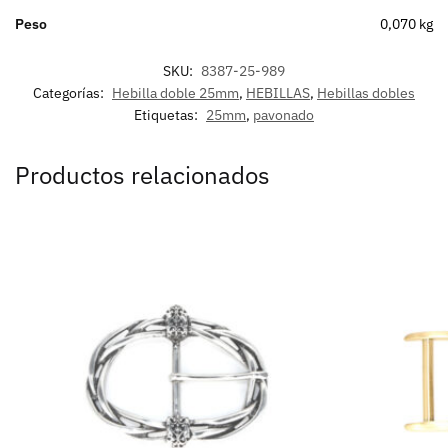
Peso
0,070 kg
SKU:
8387-25-989
Categorías:
Hebilla doble 25mm
,
HEBILLAS
,
Hebillas dobles
Etiquetas:
25mm
,
pavonado
Productos relacionados