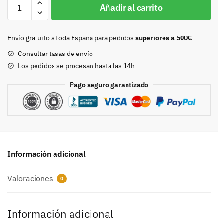
Hebilla
Añadir al carrito
25mm
pavonado
8387
Envío gratuito a toda España para pedidos
superiores a 500€
cantidad
Consultar tasas de envío
Los pedidos se procesan hasta las 14h
Pago seguro garantizado
Información adicional
Valoraciones
0
Información adicional