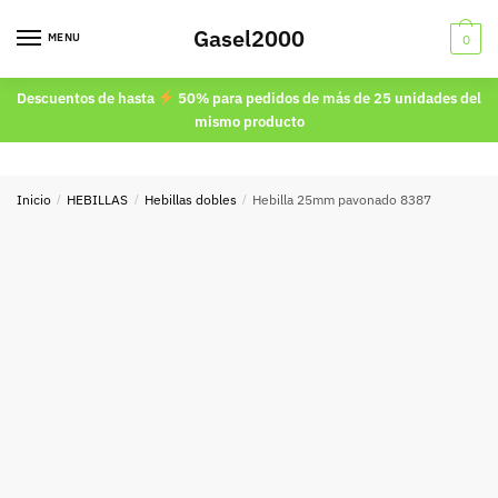
Skip
Skip
Gasel2000
to
to
MENU
0
navigation
content
Descuentos de hasta
50% para pedidos de más de 25 unidades del
mismo producto
Inicio
/
HEBILLAS
/
Hebillas dobles
/
Hebilla 25mm pavonado 8387