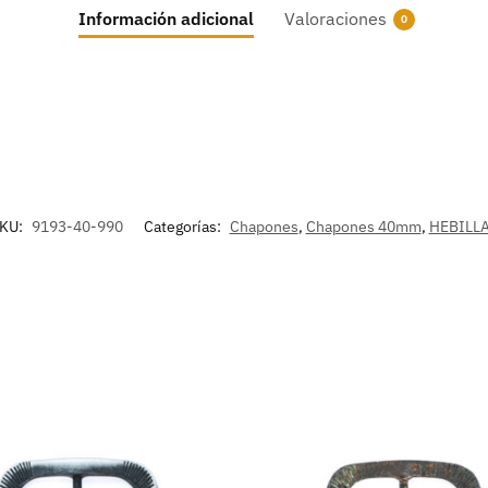
Información adicional
Valoraciones
0
KU:
9193-40-990
Categorías:
Chapones
,
Chapones 40mm
,
HEBILL