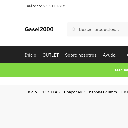
Skip
Skip
Teléfono: 93 301 1818
to
to
navigation
content
Buscar
Buscar
Gasel2000
por:
Inicio
OUTLET
Sobre nosotros
Ayuda
Descuen
Inicio
HEBILLAS
Chapones
Chapones 40mm
Ch
/
/
/
/