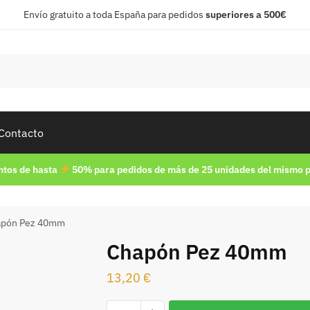
Envío gratuito a toda España para pedidos
superiores a 500€
Contacto
tos de hasta
50% para pedidos de más de 25 unidades del mismo 
apón Pez 40mm
Chapón Pez 40mm
13,20
€
Chapón