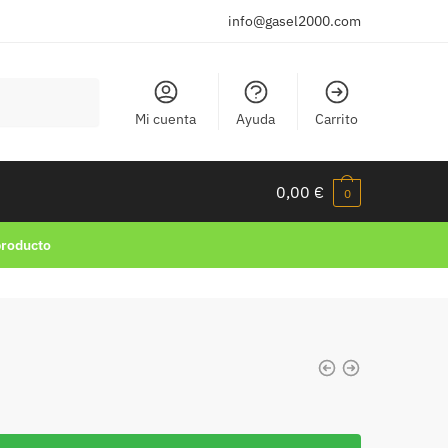
info@gasel2000.com
Mi cuenta
Ayuda
Carrito
0,00
€
0
producto