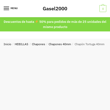
Skip
Skip
Gasel2000
to
to
MENU
0
navigation
content
Descuentos de hasta
50% para pedidos de más de 25 unidades del
mismo producto
Inicio
/
HEBILLAS
/
Chapones
/
Chapones 40mm
/
Chapón Tortuga 40mm