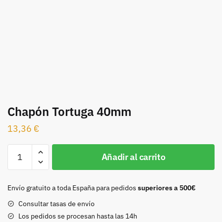
Chapón Tortuga 40mm
13,36
€
Chapón
Añadir al carrito
Tortuga
40mm
cantidad
Envío gratuito a toda España para pedidos
superiores a 500€
Consultar tasas de envío
Los pedidos se procesan hasta las 14h