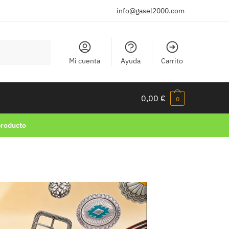
info@gasel2000.com
Mi cuenta
Ayuda
Carrito
0,00
€
0
producto