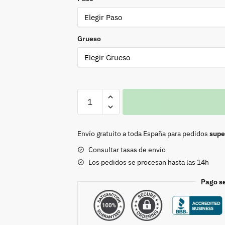
Grueso
Piqueta
en
D
oro
Envío gratuito a toda España para pedidos
supe
viejo
Consultar tasas de envío
cantidad
Los pedidos se procesan hasta las 14h
Pago s