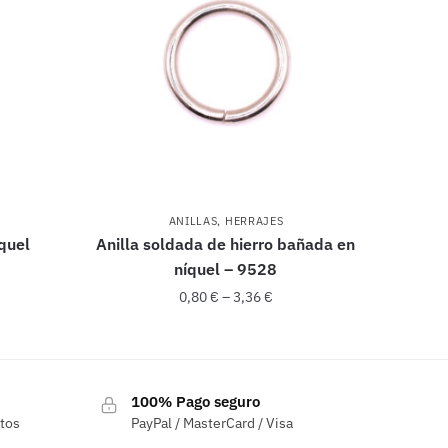
ANILLAS
,
HERRAJES
quel
Anilla soldada de hierro bañada en
níquel – 9528
0,80
€
–
3,36
€
Este
producto
100% Pago seguro
tiene
ctos
PayPal / MasterCard / Visa
múltiples