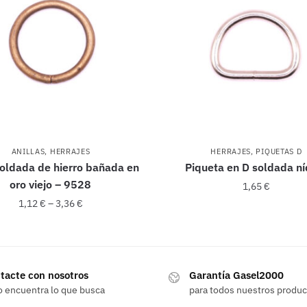
ANILLAS
,
HERRAJES
HERRAJES
,
PIQUETAS D
soldada de hierro bañada en
Piqueta en D soldada ní
oro viejo – 9528
1,65
€
1,12
€
–
3,36
€
Este
Este
producto
producto
tiene
tacte con nosotros
Garantía Gasel2000
tiene
múltiples
o encuentra lo que busca
para todos nuestros produ
múltiples
variantes.