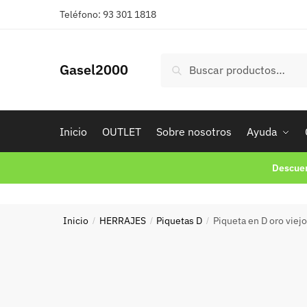
Skip
Skip
Teléfono: 93 301 1818
to
to
navigation
content
Buscar
Buscar
Gasel2000
por:
Inicio
OUTLET
Sobre nosotros
Ayuda
Descuen
Inicio
HERRAJES
Piquetas D
Piqueta en D oro viejo
/
/
/