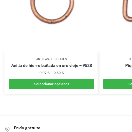
,
ANILLAS
HERRAJES
HE
Anilla de hierro bañada en oro viejo – 9528
Piq
0,07
€
–
0,80
€
Seleccionar opciones
Se
Este
producto
tiene
múltiples
variantes.
Envío gratuito
Las