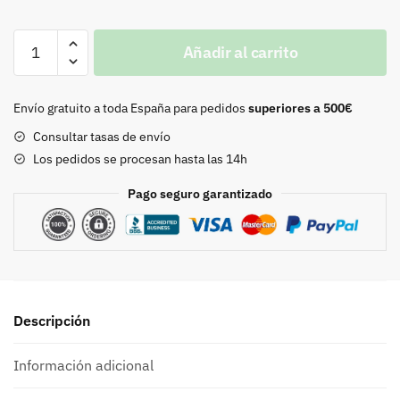
Piqueta
Añadir al carrito
en
D
oro
Envío gratuito a toda España para pedidos
superiores a 500€
cantidad
Consultar tasas de envío
Los pedidos se procesan hasta las 14h
Pago seguro garantizado
Descripción
Información adicional