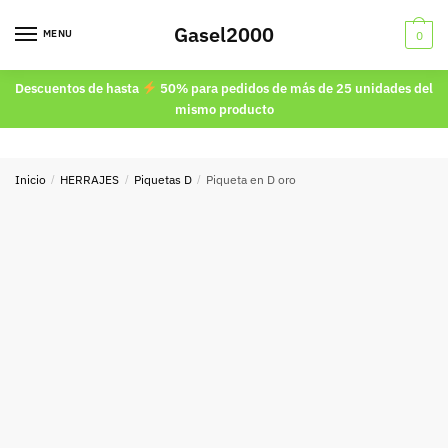
Skip
Skip
Gasel2000
to
to
MENU
0
navigation
content
Descuentos de hasta
50% para pedidos de más de 25 unidades del
mismo producto
Inicio
/
HERRAJES
/
Piquetas D
/
Piqueta en D oro