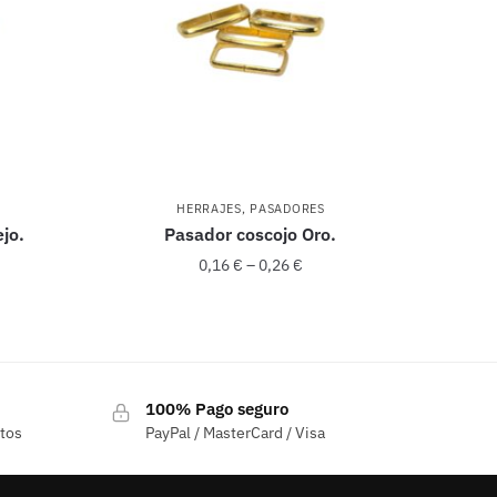
HERRAJES
,
PASADORES
ejo.
Pasador coscojo Oro.
0,16
€
–
0,26
€
Este
producto
tiene
100% Pago seguro
múltiples
ctos
PayPal / MasterCard / Visa
variantes.
Las