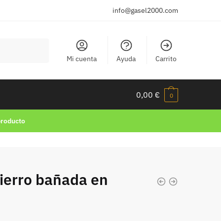
info@gasel2000.com
Mi cuenta
Ayuda
Carrito
0,00
€
0
producto
ierro bañada en