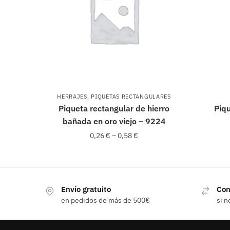
HERRAJES
,
PIQUETAS RECTANGULARES
Piqueta rectangular de hierro
Piq
bañada en oro viejo – 9224
0,26
€
–
0,58
€
Este
producto
Envío gratuito
Con
tiene
en pedidos de más de 500€
si n
múltiples
variantes.