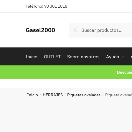
Skip
Skip
Teléfono: 93 301 1818
to
to
navigation
content
Buscar
Buscar
Gasel2000
por:
Inicio
OUTLET
Sobre nosotros
Ayuda
Descuen
Inicio
HERRAJES
Piquetas ovaladas
Piqueta ovalad
/
/
/