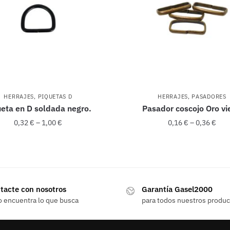
HERRAJES
,
PIQUETAS D
HERRAJES
,
PASADORES
ueta en D soldada negro.
Pasador coscojo Oro vi
0,32
€
–
1,00
€
0,16
€
–
0,36
€
Este
Este
producto
producto
tiene
tiene
tacte con nosotros
Garantía Gasel2000
múltiples
múltiples
o encuentra lo que busca
para todos nuestros produ
variantes.
variantes.
Las
Las