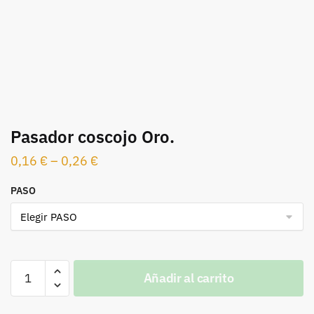
Pasador coscojo Oro.
0,16
€
–
0,26
€
PASO
Pasador
Añadir al carrito
coscojo
Oro.