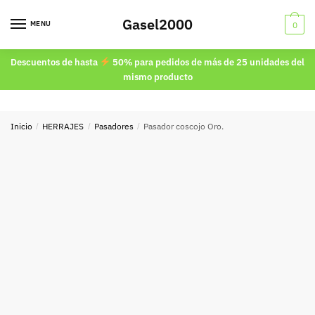
Skip
Skip
Gasel2000
to
to
MENU
0
navigation
content
Descuentos de hasta
50% para pedidos de más de 25 unidades del
mismo producto
Inicio
/
HERRAJES
/
Pasadores
/
Pasador coscojo Oro.