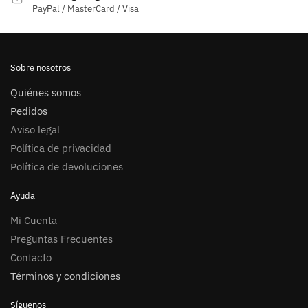
página
PayPal / MasterCard / Visa
de
producto
Sobre nosotros
Quiénes somos
Pedidos
Aviso legal
Política de privacidad
Política de devoluciones
Ayuda
Mi Cuenta
Preguntas Frecuentes
Contacto
Términos y condiciones
Síguenos