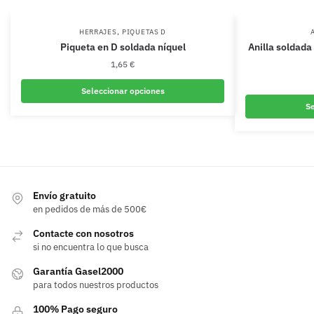
,
HERRAJES
PIQUETAS D
Piqueta en D soldada níquel
Anilla soldada
1,65
€
Seleccionar opciones
Se
Este
producto
tiene
múltiples
variantes.
Envío gratuito
Las
en pedidos de más de 500€
opciones
se
Contacte con nosotros
pueden
si no encuentra lo que busca
elegir
Garantía Gasel2000
en
para todos nuestros productos
la
100% Pago seguro