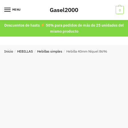
Skip
Skip
Gasel2000
to
to
MENU
0
navigation
content
Descuentos de hasta
50% para pedidos de más de 25 unidades del
mismo producto
Inicio
/
HEBILLAS
/
Hebillas simples
/
Hebilla 40mm Níquel 8696