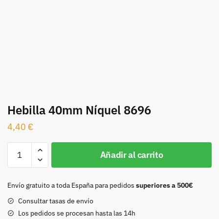
Hebilla 40mm Níquel 8696
4,40
€
Hebilla
Añadir al carrito
40mm
Níquel
8696
Envío gratuito a toda España para pedidos
superiores a 500€
cantidad
Consultar tasas de envío
Los pedidos se procesan hasta las 14h