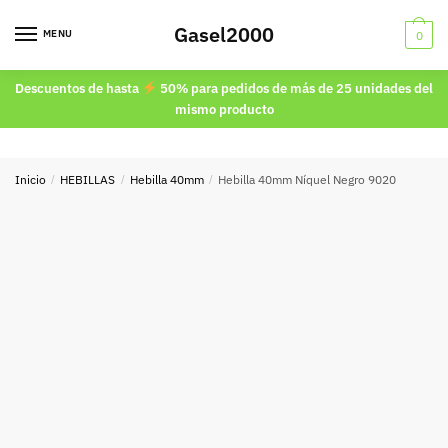
Skip
Skip
Gasel2000
to
to
MENU
0
navigation
content
Descuentos de hasta
50% para pedidos de más de 25 unidades del
mismo producto
Inicio
/
HEBILLAS
/
Hebilla 40mm
/
Hebilla 40mm Níquel Negro 9020