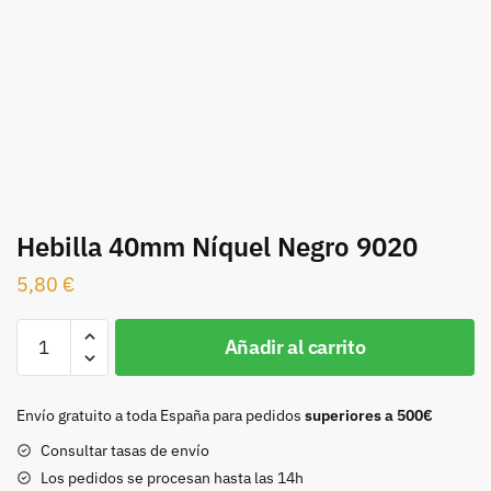
Hebilla 40mm Níquel Negro 9020
5,80
€
Hebilla
Añadir al carrito
40mm
Níquel
Negro
Envío gratuito a toda España para pedidos
superiores a 500€
9020
Consultar tasas de envío
cantidad
Los pedidos se procesan hasta las 14h