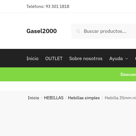
Skip
Skip
Teléfono: 93 301 1818
to
to
navigation
content
Buscar
Buscar
Gasel2000
por:
Inicio
OUTLET
Sobre nosotros
Ayuda
Descuen
Inicio
HEBILLAS
Hebillas simples
Hebilla 35mm n
/
/
/