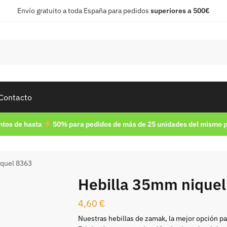
Envío gratuito a toda España para pedidos
superiores a 500€
Contacto
tos de hasta
50% para pedidos de más de 25 unidades del mismo 
iquel 8363
Hebilla 35mm niquel
4,60
€
Nuestras hebillas de zamak, la mejor opción pa