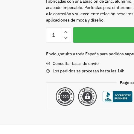
Fabricadas con una aleación de zinc, aluminio,
acabado impecable. Perfectas para cinturones, 
a la corrosión y su excelente relación peso-res
aplicaciones de moda y diseño.
Hebilla
35mm
niquel
8363
Envío gratuito a toda España para pedidos
supe
cantidad
Consultar tasas de envío
Los pedidos se procesan hasta las 14h
Pago s