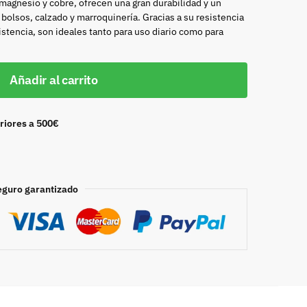
 magnesio y cobre, ofrecen una gran durabilidad y un
bolsos, calzado y marroquinería. Gracias a su resistencia
istencia, son ideales tanto para uso diario como para
Añadir al carrito
riores a 500€
eguro garantizado