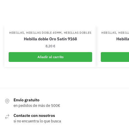
,
,
,
HEBILLAS
HEBILLAS DOBLE 40MM
HEBILLAS DOBLES
HEBILLAS
HEBIL
Hebilla doble Oro Satín 9168
Hebill
8,20
€
Añadir al carrito
Envío gratuito
en pedidos de más de 500€
Contacte con nosotros
si no encuentra lo que busca