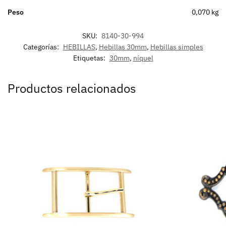
Peso
0,070 kg
SKU:
8140-30-994
Categorías:
HEBILLAS
,
Hebillas 30mm
,
Hebillas simples
Etiquetas:
30mm
,
níquel
Productos relacionados