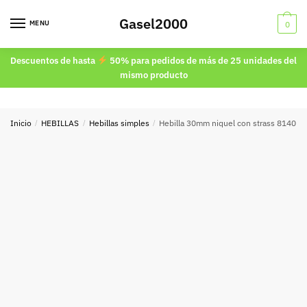
Skip
Skip
Gasel2000
to
to
MENU
0
navigation
content
Descuentos de hasta
50% para pedidos de más de 25 unidades del
mismo producto
Inicio
/
HEBILLAS
/
Hebillas simples
/
Hebilla 30mm niquel con strass 8140