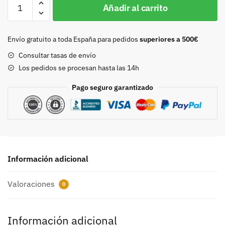
Hebilla
Añadir al carrito
30mm
niquel
con
Envío gratuito a toda España para pedidos
superiores a 500€
strass
Consultar tasas de envío
8140
Los pedidos se procesan hasta las 14h
cantidad
Pago seguro garantizado
Información adicional
Valoraciones
0
Información adicional