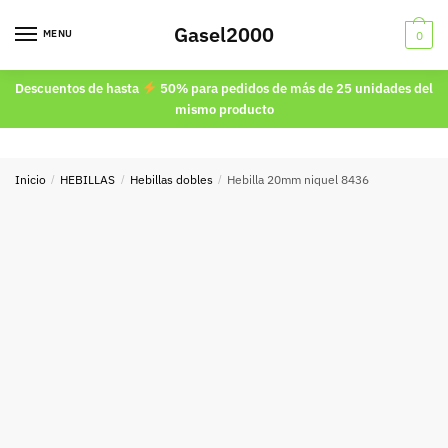
Skip
Skip
Gasel2000
to
to
MENU
0
navigation
content
Descuentos de hasta
50% para pedidos de más de 25 unidades del
mismo producto
Inicio
/
HEBILLAS
/
Hebillas dobles
/
Hebilla 20mm niquel 8436