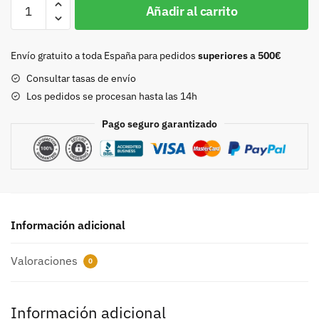
Hebilla
Añadir al carrito
20mm
niquel
8436
Envío gratuito a toda España para pedidos
superiores a 500€
cantidad
Consultar tasas de envío
Los pedidos se procesan hasta las 14h
Pago seguro garantizado
Información adicional
Valoraciones
0
Información adicional