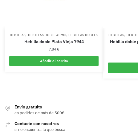
,
,
,
HEBILLAS
HEBILLAS DOBLE 40MM
HEBILLAS DOBLES
HEBILLAS
HEBIL
Hebilla doble Plata Vieja 7944
Hebilla doble
7,84
€
Añadir al carrito
Envío gratuito
en pedidos de más de 500€
Contacte con nosotros
si no encuentra lo que busca