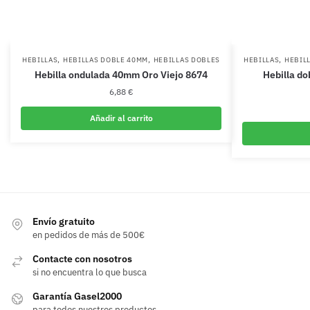
,
,
,
HEBILLAS
HEBILLAS DOBLE 40MM
HEBILLAS DOBLES
HEBILLAS
HEBIL
Hebilla ondulada 40mm Oro Viejo 8674
Hebilla do
6,88
€
Añadir al carrito
Envío gratuito
en pedidos de más de 500€
Contacte con nosotros
si no encuentra lo que busca
Garantía Gasel2000
para todos nuestros productos