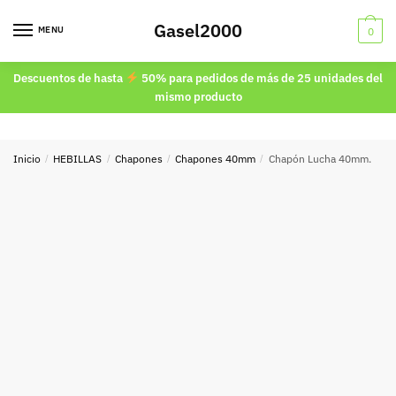
Skip
Skip
Gasel2000
to
to
MENU
0
navigation
content
Descuentos de hasta
50% para pedidos de más de 25 unidades del
mismo producto
Inicio
/
HEBILLAS
/
Chapones
/
Chapones 40mm
/
Chapón Lucha 40mm.