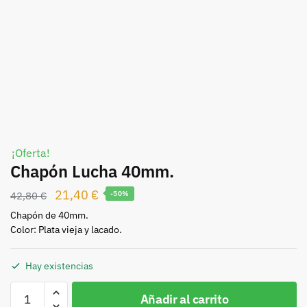
¡Oferta!
Chapón Lucha 40mm.
El
El
21,40
€
42,80
€
-50%
precio
precio
Chapón de 40mm.
Color: Plata vieja y lacado.
original
actual
era:
es:
Hay existencias
42,80 €.
21,40 €.
Chapón
Añadir al carrito
Lucha