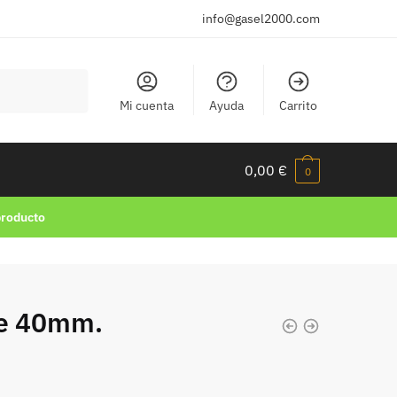
info@gasel2000.com
Mi cuenta
Ayuda
Carrito
0,00
€
0
producto
ee 40mm.