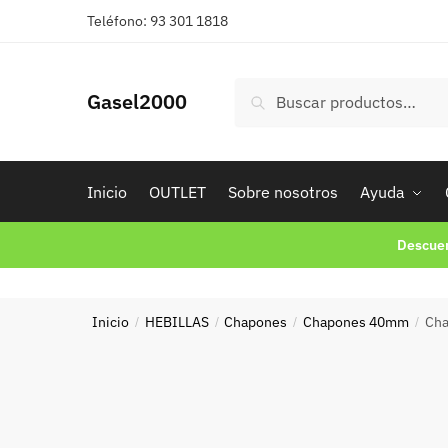
Skip
Skip
Teléfono: 93 301 1818
to
to
navigation
content
Buscar
Buscar
Gasel2000
por:
Inicio
OUTLET
Sobre nosotros
Ayuda
Descuen
Inicio
HEBILLAS
Chapones
Chapones 40mm
Cha
/
/
/
/