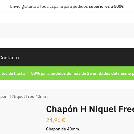
Envío gratuito a toda España para pedidos
superiores a 500€
Contacto
tos de hasta
50% para pedidos de más de 25 unidades del mismo 
pón H Niquel Free 40mm.
Chapón H Niquel Fr
24,96
€
Chapón de 40mm.