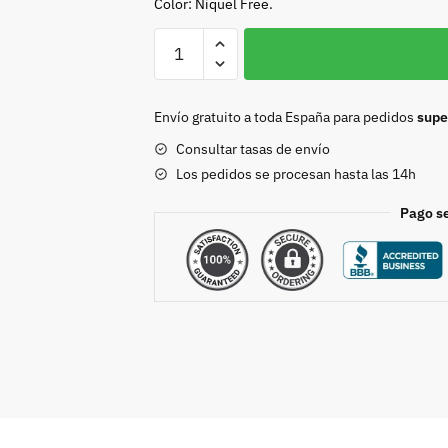
Color: Niquel Free.
Chapón
H
Niquel
Free
Envío gratuito a toda España para pedidos
supe
40mm.
Consultar tasas de envío
cantidad
Los pedidos se procesan hasta las 14h
Pago s