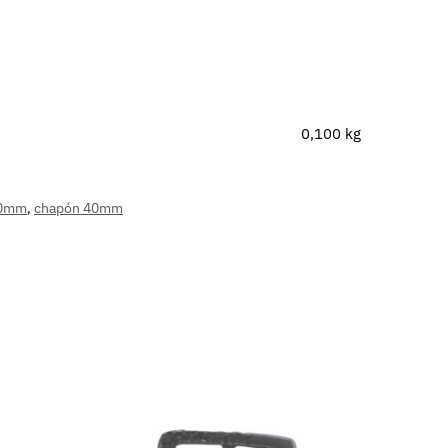
0,100 kg
0mm
,
chapón 40mm