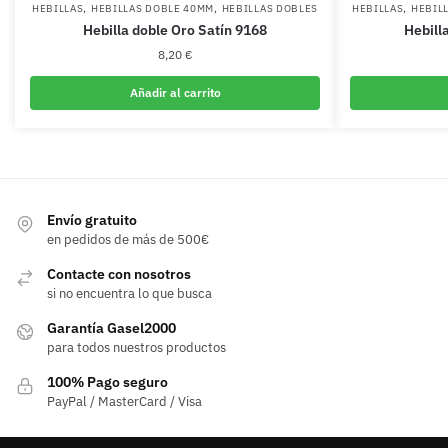
,
,
,
HEBILLAS
HEBILLAS DOBLE 40MM
HEBILLAS DOBLES
HEBILLAS
HEBIL
Hebilla doble Oro Satín 9168
Hebill
8,20
€
Añadir al carrito
Envío gratuito
en pedidos de más de 500€
Contacte con nosotros
si no encuentra lo que busca
Garantía Gasel2000
para todos nuestros productos
100% Pago seguro
PayPal / MasterCard / Visa