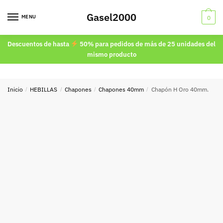
Skip
Skip
Gasel2000
to
to
MENU
0
navigation
content
Descuentos de hasta
50% para pedidos de más de 25 unidades del
mismo producto
Inicio
/
HEBILLAS
/
Chapones
/
Chapones 40mm
/
Chapón H Oro 40mm.