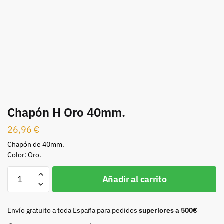
Chapón H Oro 40mm.
26,96
€
Chapón de 40mm.
Color: Oro.
Chapón
Añadir al carrito
H
Oro
40mm.
Envío gratuito a toda España para pedidos
superiores a 500€
cantidad