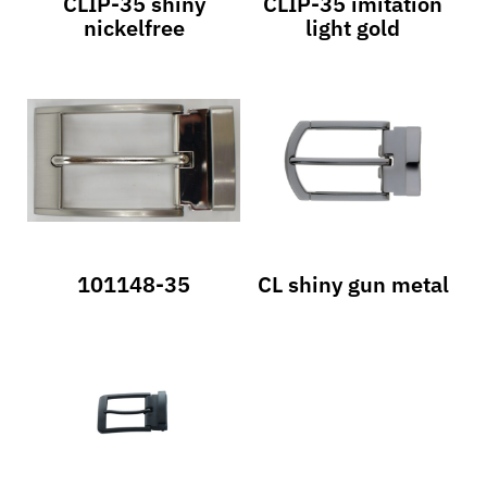
CLIP-35 shiny
CLIP-35 imitation
nickelfree
light gold
101148-35
CL shiny gun metal