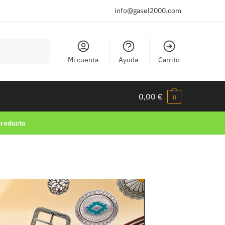
info@gasel2000.com
Mi cuenta
Ayuda
Carrito
0,00
€
0
producto