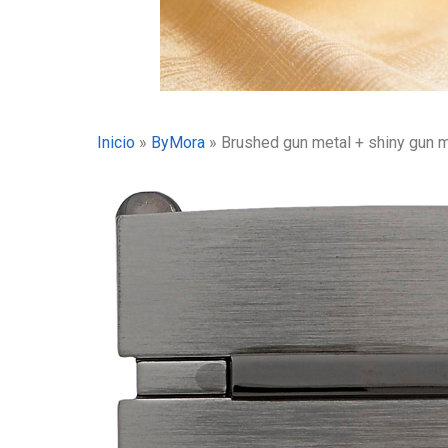
Inicio
»
ByMora
»
Brushed gun metal + shiny gun m