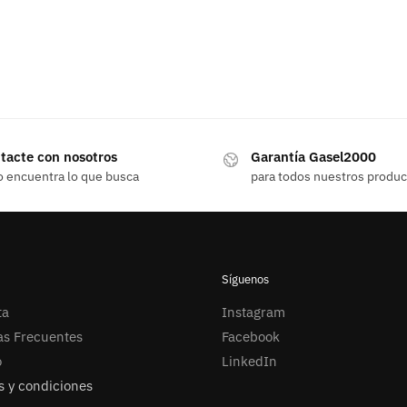
tacte con nosotros
Garantía Gasel2000
o encuentra lo que busca
para todos nuestros produ
Síguenos
ta
Instagram
as Frecuentes
Facebook
o
LinkedIn
 y condiciones