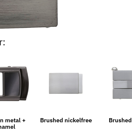
r:
un metal +
Brushed nickelfree
Brushed 
enamel