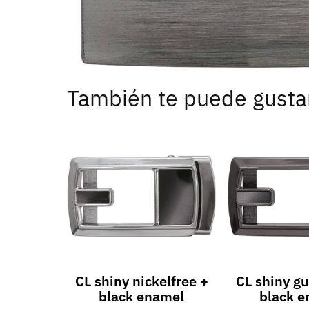
También te puede gusta
CL shiny nickelfree +
CL shiny g
black enamel
black 