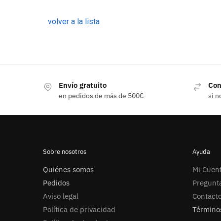
volver a la lista
Envío gratuito
Con
en pedidos de más de 500€
si n
Sobre nosotros
Ayuda
Quiénes somos
Mi Cuen
Pedidos
Pregunt
Aviso legal
Contact
Política de privacidad
Términos