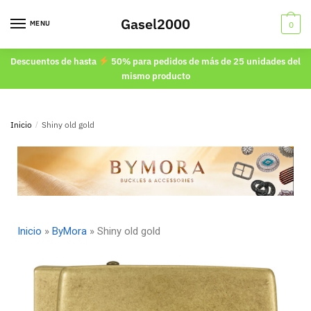
Gasel2000
MENU
0
Descuentos de hasta
50% para pedidos de más de 25 unidades del
mismo producto
Inicio
/
Shiny old gold
Inicio
»
ByMora
»
Shiny old gold