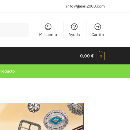
info@gasel2000.com
Mi cuenta
Ayuda
Carrito
0,00
€
0
producto