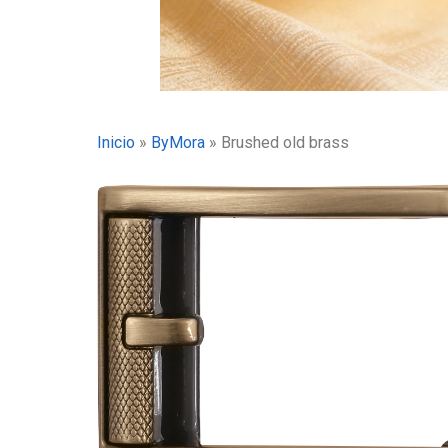
Inicio
»
ByMora
»
Brushed old brass