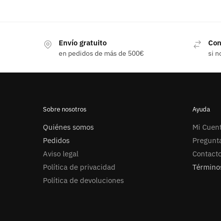
Envío gratuito
Con
en pedidos de más de 500€
si n
Sobre nosotros
Ayuda
Quiénes somos
Mi Cuen
Pedidos
Pregunt
Aviso legal
Contact
Política de privacidad
Términos
Política de devoluciones