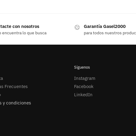
tacte con nosotros
Garantía Gasel2000
o encuentra lo que busca
para todos nuestros produ
Síguenos
ta
Instagram
as Frecuentes
Facebook
o
LinkedIn
 y condiciones