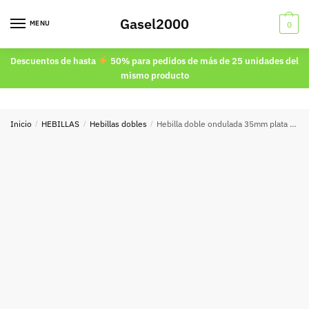
Skip
Skip
Gasel2000
to
to
MENU
0
navigation
content
Descuentos de hasta
50% para pedidos de más de 25 unidades del
mismo producto
Inicio
/
HEBILLAS
/
Hebillas dobles
/
Hebilla doble ondulada 35mm plata vieja