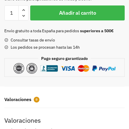
Hebilla
Añadir al carrito
doble
ondulada
35mm
Envío gratuito a toda España para pedidos
superiores a 500€
plata
Consultar tasas de envío
vieja
Los pedidos se procesan hasta las 14h
cantidad
Pago seguro garantizado
Valoraciones
0
Valoraciones