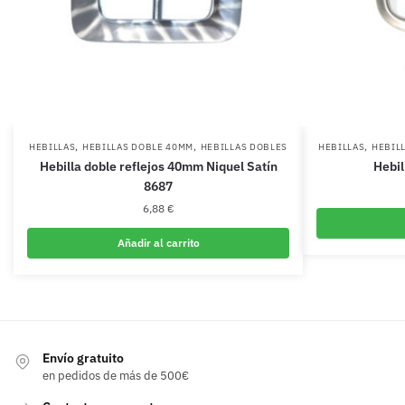
,
,
,
HEBILLAS
HEBILLAS DOBLE 40MM
HEBILLAS DOBLES
HEBILLAS
HEBIL
Hebilla doble reflejos 40mm Niquel Satín
Hebil
8687
6,88
€
Añadir al carrito
Envío gratuito
en pedidos de más de 500€