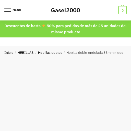
Skip
Skip
Gasel2000
to
to
MENU
0
navigation
content
Descuentos de hasta
50% para pedidos de más de 25 unidades del
mismo producto
Inicio
/
HEBILLAS
/
Hebillas dobles
/
Hebilla doble ondulada 35mm niquel