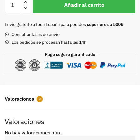
Hebilla
Añadir al carrito
doble
ondulada
35mm
Envío gratuito a toda España para pedidos
superiores a 500€
niquel
Consultar tasas de envío
cantidad
Los pedidos se procesan hasta las 14h
Pago seguro garantizado
Valoraciones
0
Valoraciones
No hay valoraciones aún.