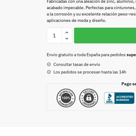
Fabricadas con una aleación de zinc, aluminio,
acabado impecable. Perfectas para cinturones, 
a la corrosión y su excelente relación peso-res
aplicaciones de moda y diseño.
Hebilla
30mm
niquel
8983
Envío gratuito a toda España para pedidos
supe
cantidad
Consultar tasas de envío
Los pedidos se procesan hasta las 14h
Pago s