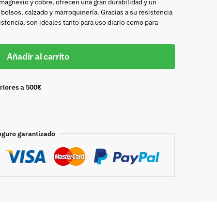
 magnesio y cobre, ofrecen una gran durabilidad y un
bolsos, calzado y marroquinería. Gracias a su resistencia
istencia, son ideales tanto para uso diario como para
Añadir al carrito
riores a 500€
eguro garantizado