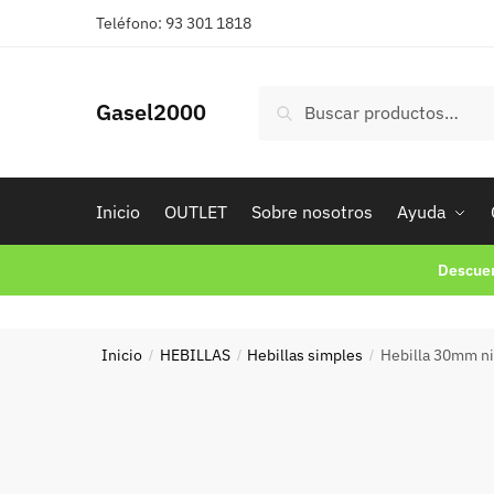
Skip
Skip
Teléfono: 93 301 1818
to
to
navigation
content
Buscar
Buscar
Gasel2000
por:
Inicio
OUTLET
Sobre nosotros
Ayuda
Descuen
Inicio
HEBILLAS
Hebillas simples
Hebilla 30mm n
/
/
/