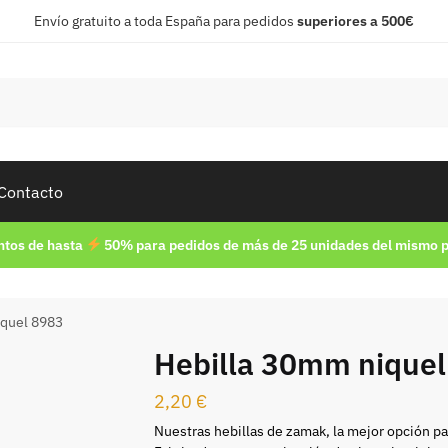
Envío gratuito a toda España para pedidos
superiores a 500€
Contacto
tos de hasta
50% para pedidos de más de 25 unidades del mismo 
iquel 8983
Hebilla 30mm niquel
2,20
€
Nuestras hebillas de zamak, la mejor opción pa