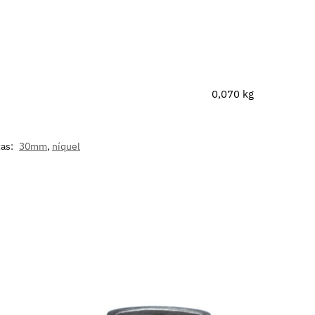
0,070 kg
tas:
30mm
,
níquel