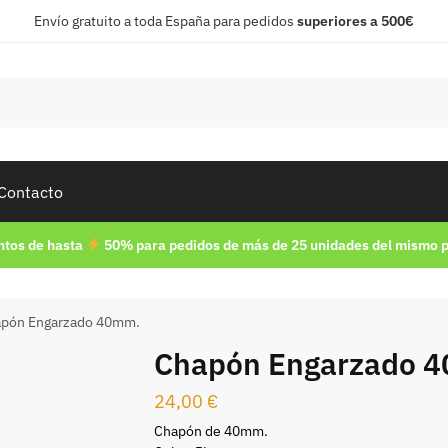
Envío gratuito a toda España para pedidos
superiores a 500€
Contacto
tos de hasta
50% para pedidos de más de 25 unidades del mismo 
pón Engarzado 40mm.
Chapón Engarzado 
24,00
€
Chapón de 40mm.