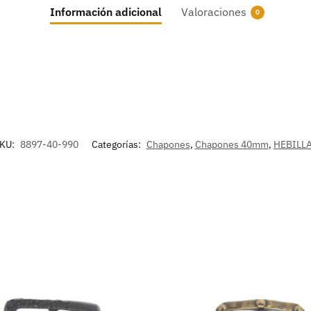
Información adicional
Valoraciones
0
KU:
8897-40-990
Categorías:
Chapones
,
Chapones 40mm
,
HEBILL