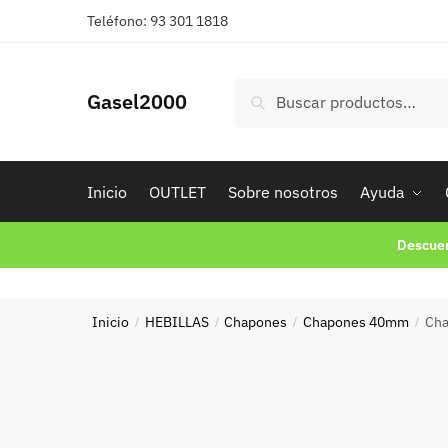
Skip
Skip
Teléfono: 93 301 1818
to
to
navigation
content
Buscar
Buscar
Gasel2000
por:
Inicio
OUTLET
Sobre nosotros
Ayuda
Descuen
Inicio
HEBILLAS
Chapones
Chapones 40mm
Cha
/
/
/
/