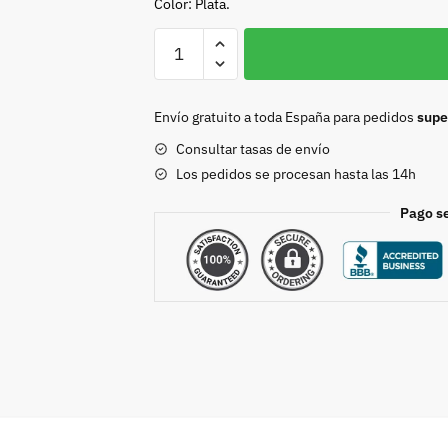
Color: Plata.
Chapón
Engarzado
40mm.
cantidad
Envío gratuito a toda España para pedidos
supe
Consultar tasas de envío
Los pedidos se procesan hasta las 14h
Pago s