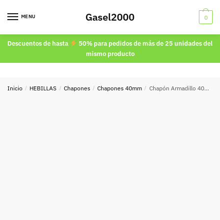
Skip
Skip
Gasel2000
to
to
MENU
0
navigation
content
Descuentos de hasta
50% para pedidos de más de 25 unidades del
mismo producto
Inicio
/
HEBILLAS
/
Chapones
/
Chapones 40mm
/
Chapón Armadillo 40mm Negro Envejecido 8646