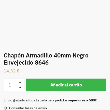
Chapón Armadillo 40mm Negro
Envejecido 8646
14,32
€
Chapón
Añadir al carrito
Armadillo
40mm
Negro
Envío gratuito a toda España para pedidos
superiores a 500€
Envejecido
Consultar tasas de envío