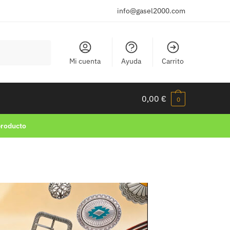
info@gasel2000.com
Mi cuenta
Ayuda
Carrito
0,00
€
0
producto