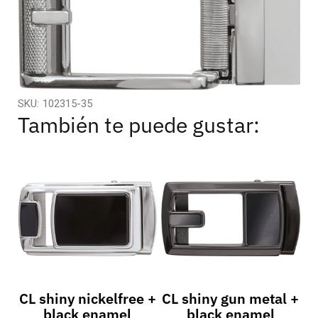
SKU:
102315-35
También te puede gustar:
CL shiny nickelfree +
CL shiny gun metal +
black enamel
black enamel