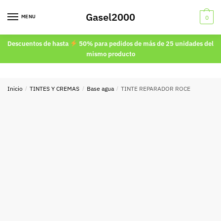
Skip
Skip
Gasel2000
to
to
MENU
0
navigation
content
Descuentos de hasta
50% para pedidos de más de 25 unidades del
mismo producto
Inicio
/
TINTES Y CREMAS
/
Base agua
/
TINTE REPARADOR ROCE