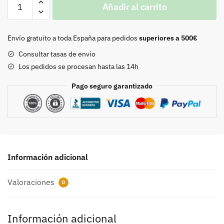
Añadir al carrito
REPARADOR
ROCE
cantidad
Envío gratuito a toda España para pedidos
superiores a 500€
Consultar tasas de envío
Los pedidos se procesan hasta las 14h
Pago seguro garantizado
Información adicional
Valoraciones
0
Información adicional