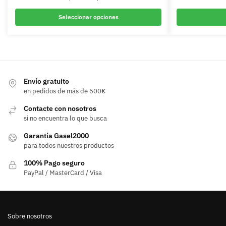
Seleccionar opciones
Este
producto
tiene
múltiples
variantes.
Envío gratuito
en pedidos de más de 500€
Las
opciones
Contacte con nosotros
se
si no encuentra lo que busca
pueden
Garantía Gasel2000
elegir
para todos nuestros productos
en
100% Pago seguro
la
PayPal / MasterCard / Visa
página
de
producto
Sobre nosotros