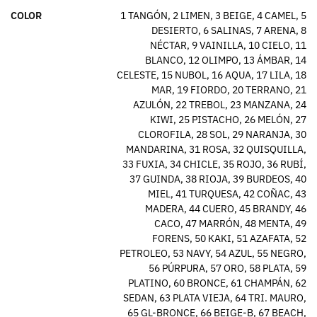
COLOR
1 TANGÓN, 2 LIMEN, 3 BEIGE, 4 CAMEL, 5
DESIERTO, 6 SALINAS, 7 ARENA, 8
NÉCTAR, 9 VAINILLA, 10 CIELO, 11
BLANCO, 12 OLIMPO, 13 ÁMBAR, 14
CELESTE, 15 NUBOL, 16 AQUA, 17 LILA, 18
MAR, 19 FIORDO, 20 TERRANO, 21
AZULÓN, 22 TREBOL, 23 MANZANA, 24
KIWI, 25 PISTACHO, 26 MELÓN, 27
CLOROFILA, 28 SOL, 29 NARANJA, 30
MANDARINA, 31 ROSA, 32 QUISQUILLA,
33 FUXIA, 34 CHICLE, 35 ROJO, 36 RUBÍ,
37 GUINDA, 38 RIOJA, 39 BURDEOS, 40
MIEL, 41 TURQUESA, 42 COÑAC, 43
MADERA, 44 CUERO, 45 BRANDY, 46
CACO, 47 MARRÓN, 48 MENTA, 49
FORENS, 50 KAKI, 51 AZAFATA, 52
PETROLEO, 53 NAVY, 54 AZUL, 55 NEGRO,
56 PÚRPURA, 57 ORO, 58 PLATA, 59
PLATINO, 60 BRONCE, 61 CHAMPÁN, 62
SEDAN, 63 PLATA VIEJA, 64 TRI. MAURO,
65 GL-BRONCE, 66 BEIGE-B, 67 BEACH,