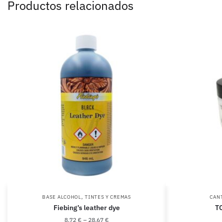
Productos relacionados
,
BASE ALCOHOL
TINTES Y CREMAS
CAN
Fiebing’s leather dye
T
8,72
€
–
28,67
€