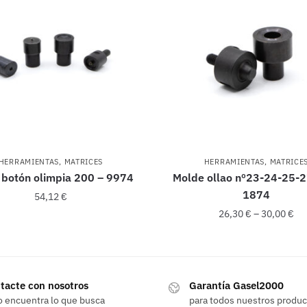
HERRAMIENTAS
,
MATRICES
HERRAMIENTAS
,
MATRICE
 botón olimpia 200 – 9974
Molde ollao nº23-24-25-2
1874
54,12
€
26,30
€
–
30,00
€
Este
producto
tacte con nosotros
Garantía Gasel2000
tiene
o encuentra lo que busca
para todos nuestros produ