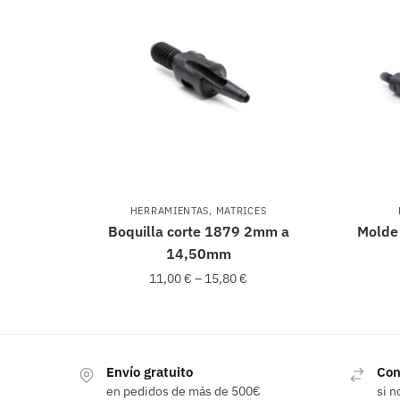
HERRAMIENTAS
,
MATRICES
Boquilla corte 1879 2mm a
Molde
14,50mm
11,00
€
–
15,80
€
Este
producto
Envío gratuito
Con
tiene
en pedidos de más de 500€
si n