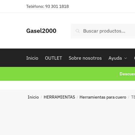
Skip
Skip
Teléfono: 93 301 1818
to
to
navigation
content
Buscar
Buscar
Gasel2000
por:
Inicio
OUTLET
Sobre nosotros
Ayuda
Descuen
Inicio
HERRAMIENTAS
Herramientas para cuero
T
/
/
/