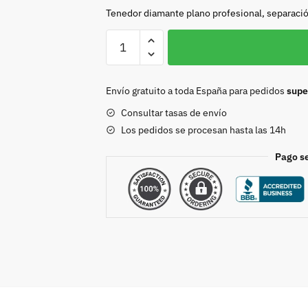
Tenedor diamante plano profesional, separaci
TENEDOR
DIAMANTE
PLANO
PROFESIONAL
Envío gratuito a toda España para pedidos
supe
10
Consultar tasas de envío
PÚAS
Los pedidos se procesan hasta las 14h
cantidad
Pago s