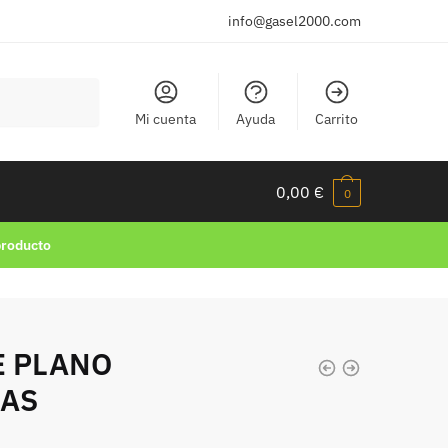
info@gasel2000.com
Mi cuenta
Ayuda
Carrito
0,00
€
0
producto
E PLANO
ÚAS