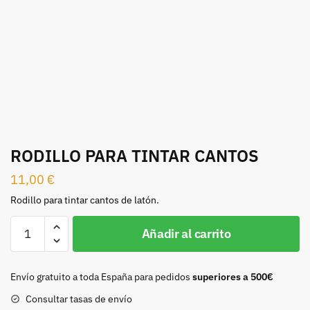
RODILLO PARA TINTAR CANTOS
11,00
€
Rodillo para tintar cantos de latón.
RODILLO
Añadir al carrito
PARA
TINTAR
CANTOS
Envío gratuito a toda España para pedidos
superiores a 500€
cantidad
Consultar tasas de envío