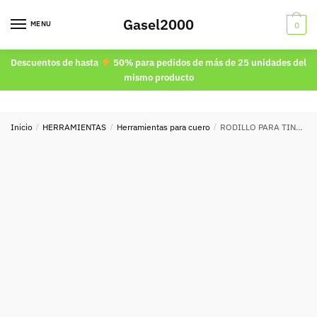
Skip
Skip
Gasel2000
to
to
MENU
0
navigation
content
Descuentos de hasta
50% para pedidos de más de 25 unidades del
mismo producto
Inicio
/
HERRAMIENTAS
/
Herramientas para cuero
/
RODILLO PARA TINTAR CANTOS