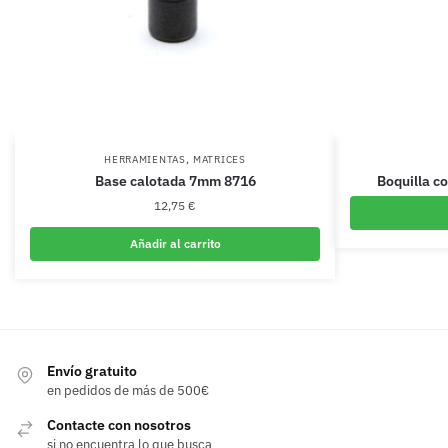
,
HERRAMIENTAS
MATRICES
Base calotada 7mm 8716
Boquilla c
12,75
€
Añadir al carrito
Envío gratuito
en pedidos de más de 500€
Contacte con nosotros
si no encuentra lo que busca