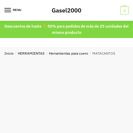
Skip
Skip
Gasel2000
to
to
MENU
0
navigation
content
Descuentos de hasta
50% para pedidos de más de 25 unidades del
mismo producto
Inicio
/
HERRAMIENTAS
/
Herramientas para cuero
/
MATACANTOS