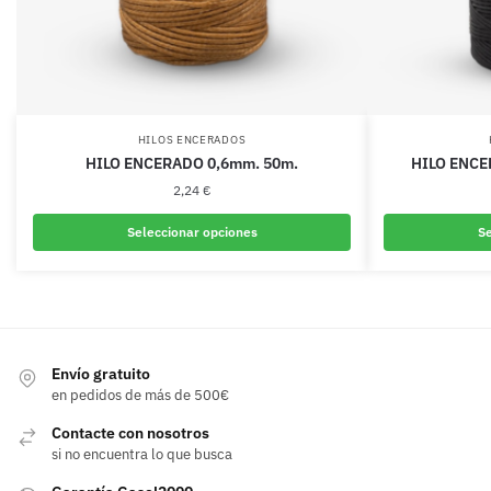
HILOS ENCERADOS
HILO ENCERADO 0,6mm. 50m.
HILO ENCE
2,24
€
Seleccionar opciones
Se
Este
producto
tiene
múltiples
variantes.
Envío gratuito
en pedidos de más de 500€
Las
opciones
Contacte con nosotros
se
si no encuentra lo que busca
pueden