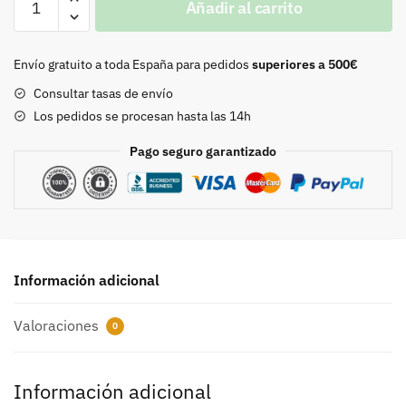
Añadir al carrito
ENCERADO
100g.
1mm.
Envío gratuito a toda España para pedidos
superiores a 500€
180m.
Consultar tasas de envío
cantidad
Los pedidos se procesan hasta las 14h
Pago seguro garantizado
Información adicional
Valoraciones
0
Información adicional