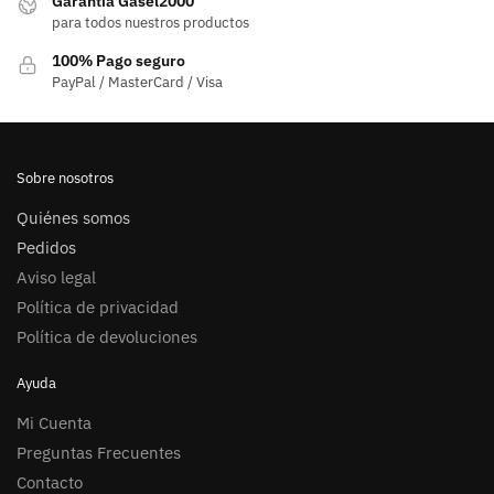
Garantía Gasel2000
elegir
para todos nuestros productos
en
100% Pago seguro
la
PayPal / MasterCard / Visa
página
de
producto
Sobre nosotros
Quiénes somos
Pedidos
Aviso legal
Política de privacidad
Política de devoluciones
Ayuda
Mi Cuenta
Preguntas Frecuentes
Contacto