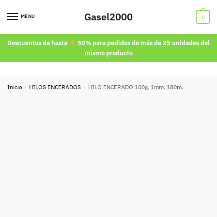
Skip
Skip
Gasel2000
to
to
MENU
0
navigation
content
Descuentos de hasta
50% para pedidos de más de 25 unidades del
mismo producto
Inicio
/
HILOS ENCERADOS
/
HILO ENCERADO 100g. 1mm. 180m.