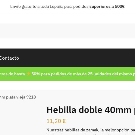
Envío gratuito a toda España para pedidos
superiores a 500€
Contacto
tos de hasta
50% para pedidos de más de 25 unidades del mismo 
mm plata vieja 9210
Hebilla doble 40mm p
11,20
€
Nuestras hebillas de zamak, la mejor opción pa