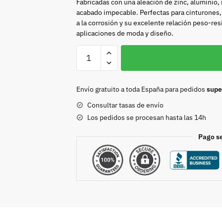
Fabricadas con una aleación de zinc, aluminio,
acabado impecable. Perfectas para cinturones, 
a la corrosión y su excelente relación peso-res
aplicaciones de moda y diseño.
Hebilla
doble
40mm
plata
Envío gratuito a toda España para pedidos
supe
vieja
Consultar tasas de envío
9210
Los pedidos se procesan hasta las 14h
cantidad
Pago s