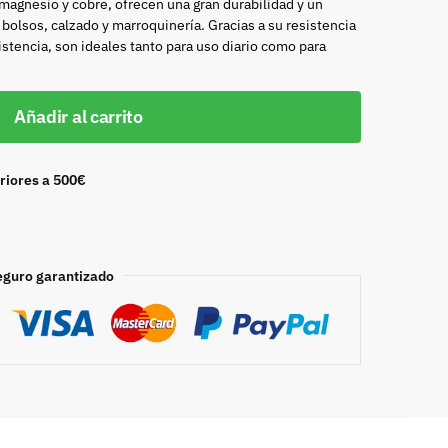
 magnesio y cobre, ofrecen una gran durabilidad y un
bolsos, calzado y marroquinería. Gracias a su resistencia
istencia, son ideales tanto para uso diario como para
Añadir al carrito
riores a 500€
eguro garantizado