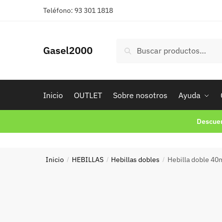
Skip
Skip
Teléfono: 93 301 1818
to
to
navigation
content
Buscar
Buscar
Gasel2000
por:
Inicio
OUTLET
Sobre nosotros
Ayuda
Descuen
Inicio
HEBILLAS
Hebillas dobles
Hebilla doble 40
/
/
/