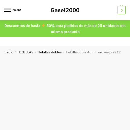
Skip
Skip
Gasel2000
to
to
MENU
0
navigation
content
Descuentos de hasta
50% para pedidos de más de 25 unidades del
mismo producto
Inicio
/
HEBILLAS
/
Hebillas dobles
/
Hebilla doble 40mm oro viejo 9212