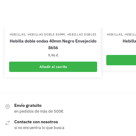
,
,
,
HEBILLAS
HEBILLAS DOBLE 40MM
HEBILLAS DOBLES
HEBILLAS
HEBIL
Hebilla doble ondas 40mm Negro Envejecido
Hebill
8656
9,96
€
Añadir al carrito
Envío gratuito
en pedidos de más de 500€
Contacte con nosotros
si no encuentra lo que busca