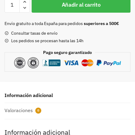
Hebilla
Añadir al carrito
doble
40mm
oro
Envío gratuito a toda España para pedidos
superiores a 500€
viejo
Consultar tasas de envío
9212
Los pedidos se procesan hasta las 14h
cantidad
Pago seguro garantizado
Información adicional
Valoraciones
0
Información adicional