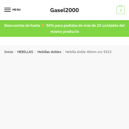
Skip
Skip
Gasel2000
to
to
MENU
0
navigation
content
Descuentos de hasta
50% para pedidos de más de 25 unidades del
mismo producto
Inicio
/
HEBILLAS
/
Hebillas dobles
/
Hebilla doble 40mm oro 9213