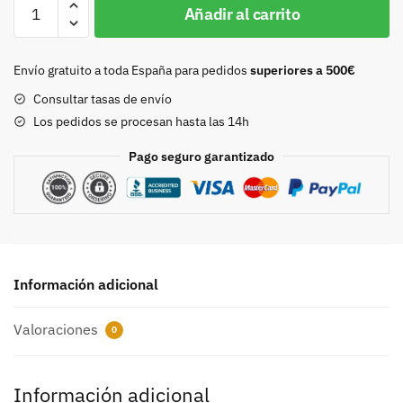
Hebilla
Añadir al carrito
doble
40mm
oro
Envío gratuito a toda España para pedidos
superiores a 500€
9213
Consultar tasas de envío
cantidad
Los pedidos se procesan hasta las 14h
Pago seguro garantizado
Información adicional
Valoraciones
0
Información adicional