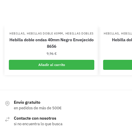
,
,
,
HEBILLAS
HEBILLAS DOBLE 40MM
HEBILLAS DOBLES
HEBILLAS
HEBIL
Hebilla doble ondas 40mm Negro Envejecido
Hebilla do
8656
9,96
€
Añadir al carrito
Envío gratuito
en pedidos de más de 500€
Contacte con nosotros
si no encuentra lo que busca