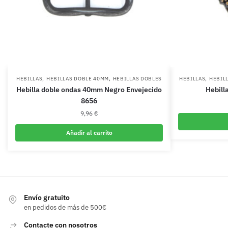
,
,
,
HEBILLAS
HEBILLAS DOBLE 40MM
HEBILLAS DOBLES
HEBILLAS
HEBIL
Hebilla doble ondas 40mm Negro Envejecido
Hebill
8656
9,96
€
Añadir al carrito
Envío gratuito
en pedidos de más de 500€
Contacte con nosotros