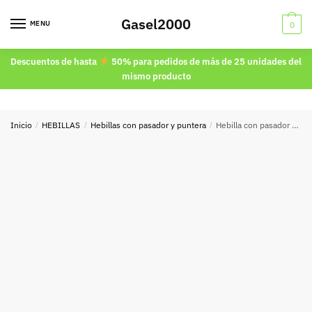
Skip
Skip
Gasel2000
to
to
MENU
0
navigation
content
Descuentos de hasta
50% para pedidos de más de 25 unidades del
mismo producto
Inicio
/
HEBILLAS
/
Hebillas con pasador y puntera
/
Hebilla con pasador y puntera 35mm oro 9114