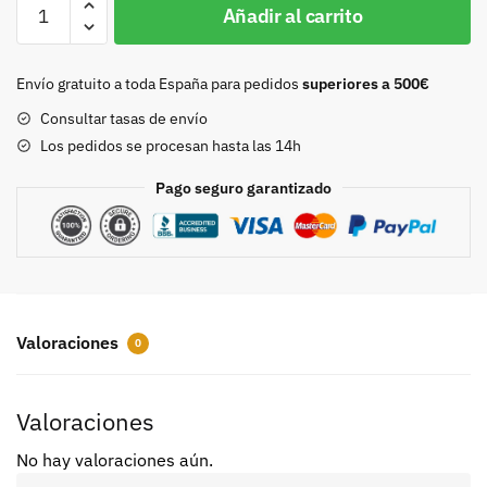
Añadir al carrito
con
pasador
y
Envío gratuito a toda España para pedidos
superiores a 500€
puntera
Consultar tasas de envío
35mm
Los pedidos se procesan hasta las 14h
oro
9114
Pago seguro garantizado
cantidad
Valoraciones
0
Valoraciones
No hay valoraciones aún.