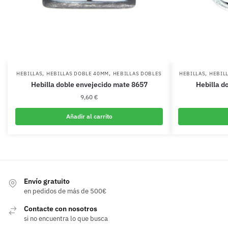
,
,
,
HEBILLAS
HEBILLAS DOBLE 40MM
HEBILLAS DOBLES
HEBILLAS
HEBIL
Hebilla doble envejecido mate 8657
Hebilla do
9,60
€
Añadir al carrito
Envío gratuito
en pedidos de más de 500€
Contacte con nosotros
si no encuentra lo que busca