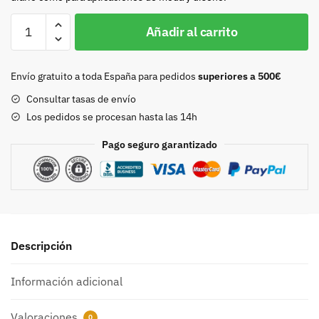
Hebilla
Añadir al carrito
con
pasador
y
Envío gratuito a toda España para pedidos
superiores a 500€
puntera
Consultar tasas de envío
30mm
Los pedidos se procesan hasta las 14h
oro
viejo
Pago seguro garantizado
9162
cantidad
Descripción
Información adicional
Valoraciones
0