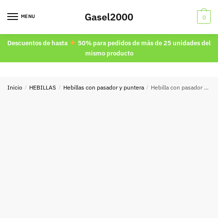
Skip
Skip
Gasel2000
to
to
MENU
0
navigation
content
Descuentos de hasta
50% para pedidos de más de 25 unidades del
mismo producto
Inicio
/
HEBILLAS
/
Hebillas con pasador y puntera
/
Hebilla con pasador y puntera 30mm oro viejo 9162