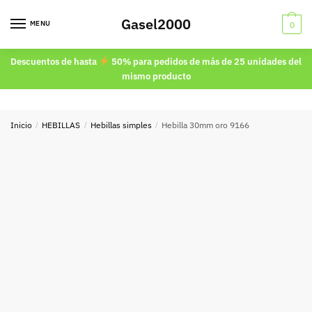
Skip
Skip
Gasel2000
to
to
MENU
0
navigation
content
Descuentos de hasta
50% para pedidos de más de 25 unidades del
mismo producto
Inicio
/
HEBILLAS
/
Hebillas simples
/
Hebilla 30mm oro 9166