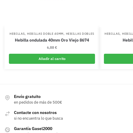
,
,
,
HEBILLAS
HEBILLAS DOBLE 40MM
HEBILLAS DOBLES
HEBILLAS
HEBIL
Hebilla ondulada 40mm Oro Viejo 8674
Hebil
6,88
€
Añadir al carrito
Envío gratuito
en pedidos de más de 500€
Contacte con nosotros
si no encuentra lo que busca
Garantía Gasel2000