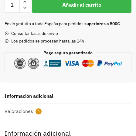
Hebilla
Añadir al carrito
30mm
oro
9166
Envío gratuito a toda España para pedidos
superiores a 500€
cantidad
Consultar tasas de envío
Los pedidos se procesan hasta las 14h
Pago seguro garantizado
Información adicional
Valoraciones
0
Información adicional