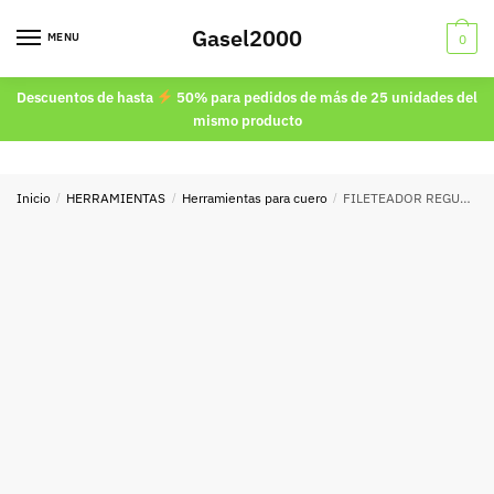
Skip
Skip
Gasel2000
to
to
MENU
0
navigation
content
Descuentos de hasta
50% para pedidos de más de 25 unidades del
mismo producto
Inicio
/
HERRAMIENTAS
/
Herramientas para cuero
/
FILETEADOR REGULABLE